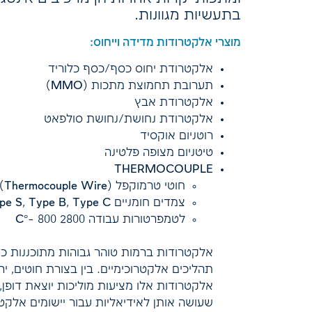
בתעשיות מגוונות.
מוצרי אלקטרודות מדידה וייחוס:
אלקטרודת יחוס כסף/כסף כלוריד
תערובת תחמוצת מתכות (MMO)
אלקטרודת אבץ
אלקטרודת נחושת/נחושת סולפאט
רוטניום אוקסיד
טיטניום מצופה פלטינה
THERMOCOUPLE
חוטי טרמוקפל (Thermocouple Wire) על בסיס Pt-Rh-Re
צמדים חומניים Type R, Type S, Type B, Type C
לטמפרטורות עבודה 2800 800 -°C
אלקטרודות ברמות טוהר גבוהות מתוכננות כד
תהליכים אלקטרוכימיים. בין בצורת חוטים, יר
אלקטרודות אלו מציעות מוליכות יוצאת דופן, י
שעושה אותן לאידיאליות עבור יישומים אלקטר