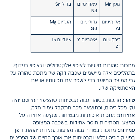
מנגן Mn
ניאודימיום
בדיל Sn
Nd
אלומיניום
גדוליניום
מגנזיום Mg
Gd
Al
זירקוניום
איטריום Y
אינדיום In
Zr
מתכות טהורות חיוניות לציפוי אלקטרוליטי ולציפוי בנידוף.
בתהליכים אלה מיישמים שכבה דקה של מתכת טהורה על
גבי המוצר המיועד כדי לשפר את תכונותיו או את
האסתטיקה שלו.
טוהר:
מתכות בטוהר גבוה מבטיחות שהציפוי המיושם יהיה
נקי מכל זיהום, וכתוצאה מכך מתקבל גימור חלק.
אחידות:
מתכות איכותיות מבטיחות שקיעה אחידה על
המצע ומסתירות חוסר אחידות בשכבה המצופה.
עמידות:
מתכות בטוהר גבוה מציעות עמידות יוצאת דופן
בפני קורוזיה ובלאי ומבטיחות את אורך החיים של הפריטים