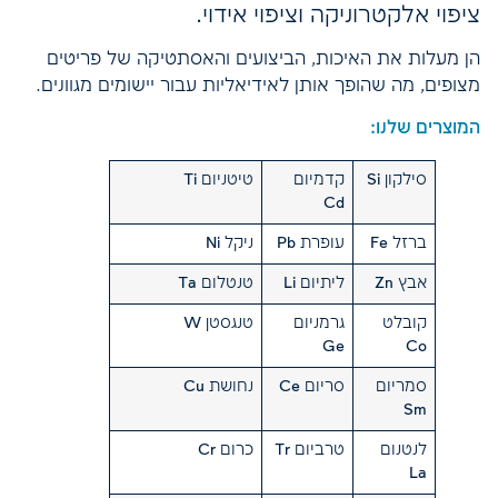
ציפוי אלקטרוניקה וציפוי אידוי.
הן מעלות את האיכות, הביצועים והאסתטיקה של פריטים
מצופים, מה שהופך אותן לאידיאליות עבור יישומים מגוונים.
המוצרים שלנו:
סילקון Si
קדמיום
טיטניום Ti
Cd
ברזל Fe
עופרת Pb
ניקל Ni
אבץ Zn
ליתיום Li
טנטלום Ta
קובלט
גרמניום
טנגסטן W
Ge
Co
סמריום
סריום Ce
נחושת Cu
Sm
לנטנום
טרביום Tr
כרום Cr
La