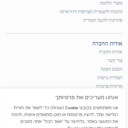
מוצרי הלחמה
מתכות לתעשיית הצורפות והיודאיקה
פתרונות להגנה קטודית
אודות החברה
אודות החברה
צור קשר
הסכם הזמנה
הצהרת נגישות
מדיניות פרטיות
תקנון השימוש באתר
אנחנו מעריכים את פרטיותך
אנו משתמשים בקובצי Cookie (עוגיות) כדי לשפר את חוויית
הגלישה שלך, להציג פרסומות או תוכן מותאמים אישית, ולנתח
צור קשר
את התנועה באתר. בלחיצה על "אשר הכול" אתה מסכים
רח' אברהם גירון 15, יהוד 5621729