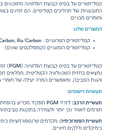
קטליזטורים על בסיס קבוצת הפלטינה מתוכננים ב
התובעניות של תהליכים קטליטיים. הם זמינים בצורו
וחומרים מבניים.
המוצרים שלנו:
קטליזטורים הטרוגניים : Pd/Alumina, Pt/Carbon, Pd/Carbon, Ru/Carbon
קטליזטורים הומוגניים (קומפלקסים שונים)
קטליזטורי
נמצאים בחזית הטכנולוגיה הקטליטית, ממלאים תפק
והגנת הסביבה, ומאפשרים המרה יעילה של חומרי ג
תעשיות ויישומים:
תעשיית הרכב:
לזרזי PGM תפקיד מכריע בה
תורמים לאוויר נקי יותר ולעמידה בתקנות סביבתיות
תעשיית הפטרוכימיה:
מקדמים טרנספורמציות כימיות
כימיקלים ודלקים חיוניים.